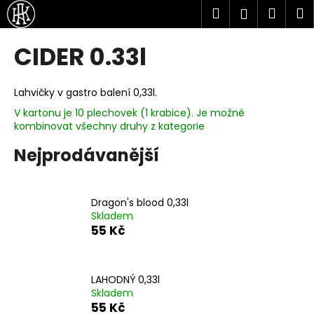
K
Přejít
Hledat
Náku
M
Přihlášen
na
o
obsah
Zpět
Zpět
košík
š
CIDER 0.33l
í
C
k
o
Lahvičky v gastro balení 0,33l.
p
V kartonu je 10 plechovek (1 krabice). Je možné
kombinovat všechny druhy z kategorie
o
t
Nejprodávanější
ř
e
b
Dragon's blood 0,33l
Skladem
u
55 Kč
j
e
t
LAHODNÝ 0,33l
e
Skladem
55 Kč
n