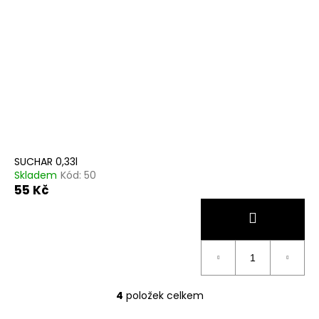
SUCHAR 0,33l
Skladem
Kód:
50
55 Kč
4
položek celkem
O
v