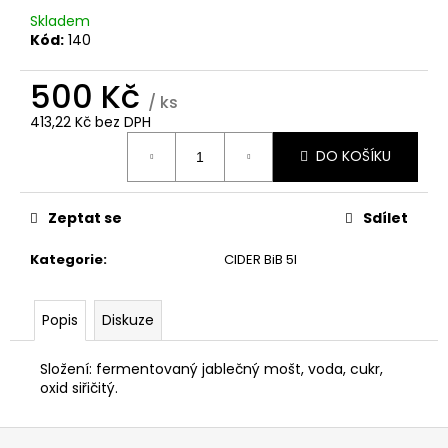
č
Skladem
u
Kód:
140
j
e
500 Kč
m
/ ks
e
413,22 Kč bez DPH
Měrná
DO KOŠÍKU
cena:
SUDINKA
0,75L
215
Zeptat se
Sdílet
Kč
Kategorie
:
CIDER BiB 5l
Popis
Diskuze
Složení: fermentovaný jablečný mošt, voda, cukr,
oxid siřičitý.
Z