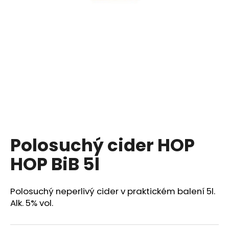
a
j
í
t
?
HLEDAT
Polosuchý cider HOP
HOP BiB 5l
D
o
p
Polosuchý neperlivý cider v praktickém balení 5l.
o
Alk. 5% vol.
r
u