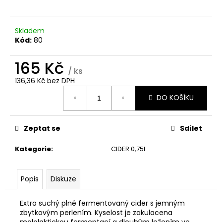
č
u
j
Skladem
e
Kód:
80
m
e
165 Kč
/ ks
136,36 Kč bez DPH
KALENDOVKA
Měrná
0,7L
DO KOŠÍKU
cena:
590
Kč
Zeptat se
Sdílet
Kategorie
:
CIDER 0,75l
Popis
Diskuze
Extra suchý plně fermentovaný cider s jemným
zbytkovým perlením. Kyselost je zakulacena
malolaktickou fermentací a dlouhým ležením ve