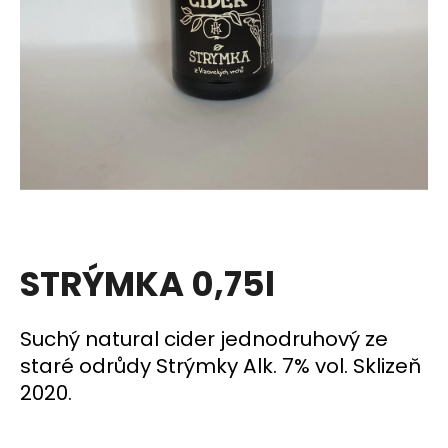
a
j
í
t
?
HLEDAT
STRÝMKA 0,75l
D
Suchý natural cider jednodruhový ze
o
p
staré odrůdy Strýmky Alk. 7% vol. Sklizeň
o
2020.
r
u